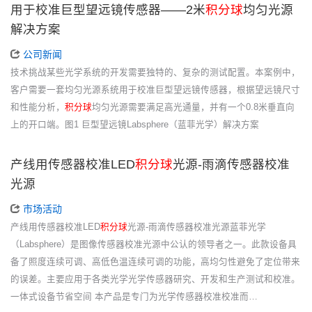
用于校准巨型望远镜传感器——2米
积分球
均匀光源
解决方案
公司新闻
技术挑战某些光学系统的开发需要独特的、复杂的测试配置。本案例中，
客户需要一套均匀光源系统用于校准巨型望远镜传感器，根据望远镜尺寸
和性能分析，
积分球
均匀光源需要满足高光通量，并有一个0.8米垂直向
上的开口端。图1 巨型望远镜Labsphere（蓝菲光学）解决方案
产线用传感器校准LED
积分球
光源-雨滴传感器校准
光源
市场活动
产线用传感器校准LED
积分球
光源-雨滴传感器校准光源蓝菲光学
（Labsphere）是图像传感器校准光源中公认的领导者之一。此款设备具
备了照度连续可调、高低色温连续可调的功能，高均匀性避免了定位带来
的误差。主要应用于各类光学光学传感器研究、开发和生产测试和校准。
一体式设备节省空间 本产品是专门为光学传感器校准校准而…