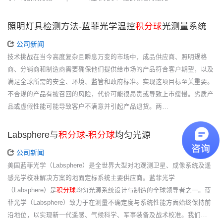
照明灯具检测方法-蓝菲光学温控
积分球
光测量系统
公司新闻
技术挑战在当今高度复杂且瞬息万变的市场中，成品供应商、照明规格
商、分销商和制造商需要确保他们提供给市场的产品符合客户期望，以及
满足全球所需的安全、环境、监管和政府标准。实现这项目标至关重要。
不合规的产品有被召回的风险，代价可能很昂贵或导致上市缓慢。劣质产
品或虚假性能可能导致客户不满意并引起产品退货。两…
Labsphere与
积分球
-
积分球
均匀光源
公司新闻
美国蓝菲光学（Labsphere）是全世界大型对地观测卫星、成像系统及遥
感光学校准解决方案的地面定标系统主要供应商。蓝菲光学
（Labsphere）是
积分球
均匀光源系统设计与制造的全球领导者之一。蓝
菲光学（Labsphere）致力于在测量不确定度与系统性能方面始终保持前
沿地位，以实现新一代遥感、气候科学、军事装备及战术校准。我们…