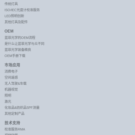
传统灯具
ISO/IEC光度计校准服务
LED照明创新
其他灯具及配件
OEM
蓝菲光学的OEM流程
是什么让蓝菲光学与众不同
蓝菲光学装备精良
OEM手册下载
市场应用
消费电子
空间遥感
无人驾驶&车载
机器视觉
照明
激光
化妆品&纺织品SPF测量
其他定制产品
技术支持
校准服务RMA