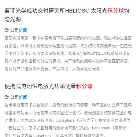
蓝菲光学成功交付研究所HELIOS® 太阳光
积分球
均
匀光源
公司新闻
某研究所需要一套能在高色温下输出高亮度的均匀光源。输出将通过准直
器发送，以模拟太阳光进行某些测试程序。该系统将与其他单元一起在光
学平台上使用，从而要求设备紧凑。蓝菲光学的标准HELIOS系统可满足
客户对光谱输出和均匀性的要求。为了使系统能够与光学平台匹配紧凑，
需要对产品进行设计更新，产品特点：大功率氙灯光源…
便携式电池供电激光功率测量
积分球
公司新闻
技术挑战某现场安装激光二极管的制造公司需要一种可靠的方法用于现场
测量激光功率，而无需带回实验室进行测试。激光测量系统需要完全由电
池供电，因为现场没有电源。Labsphere（蓝菲光学）根据客户要求提供
一套独立的、便携式且耐用的激光功率测试系统。Labsphere（蓝菲光
学）的解决方案Labsphere （蓝菲光学）提供标准的激光…