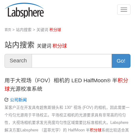
切
换
导
> 站内搜索 > 关键词
积分球
首页
航
站内搜索
关键词
积分球
Search
Go!
用于大视场（FOV）相机的 LED HalfMoon® 半
积分
球
光源校准系统
公司新闻
某客户正在开发具有超焦距镜头和 130° 视场 (FOV) 的相机，因此需要一
个均匀光源用于平场校正。平场校正相机的光源要求具有非常高的均匀
性，大视场相机要求发光亮度均匀性区域需要比标准相机大。Labsphere
解决方案Labsphere （蓝菲光学）的 HalfMoon 半
积分球
系统比较适合其