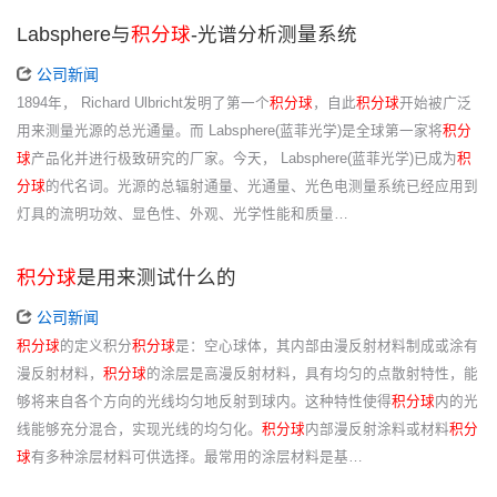
Labsphere与
积分球
-光谱分析测量系统
公司新闻
1894年， Richard Ulbricht发明了第一个
积分球
，自此
积分球
开始被广泛
用来测量光源的总光通量。而 Labsphere(蓝菲光学)是全球第一家将
积分
球
产品化并进行极致研究的厂家。今天， Labsphere(蓝菲光学)已成为
积
分球
的代名词。光源的总辐射通量、光通量、光色电测量系统已经应用到
灯具的流明功效、显色性、外观、光学性能和质量…
积分球
是用来测试什么的
公司新闻
积分球
的定义积分
积分球
是：空心球体，其内部由漫反射材料制成或涂有
漫反射材料，
积分球
的涂层是高漫反射材料，具有均匀的点散射特性，能
够将来自各个方向的光线均匀地反射到球内。这种特性使得
积分球
内的光
线能够充分混合，实现光线的均匀化。
积分球
内部漫反射涂料或材料
积分
球
有多种涂层材料可供选择。最常用的涂层材料是基…