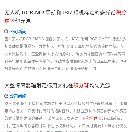
无人机 RGB-NIR 导航和 ISR 相机标定的多光谱
积分
球
均匀光源
公司新闻
图1 无人机RGB CMOS 摄像头无人机 (UAV) 使用 RGB CMOS 摄像头为
其驾驶员提供视野，并为其人工智能 (AI) 计算机导航系统提供导航。在
大多数情况下，这些摄像头必须“足够好”，驾驶员才能在合理的距离内看
到并识别现实生活中的物体。在战术应用和越来越多的自主应用中，RGB
摄像头的连续数据流不仅用于导航，还用作任务期间周…
大型传感器辐射定标用大孔径
积分球
均匀光源
公司新闻
技术挑战 图1 卫星遥感在制造用于卫星和望远镜的传感器的过程中，最重
要的步骤之一是表征传感器的辐射性能，并建立到达传感器的光与传感器
的数值输出之间的关系。 某国家航天局需要一套
积分球
均匀光源系统，
用于在大型传感器的开发中进行校准测试。 开口尺寸需要1.5 米才能使发