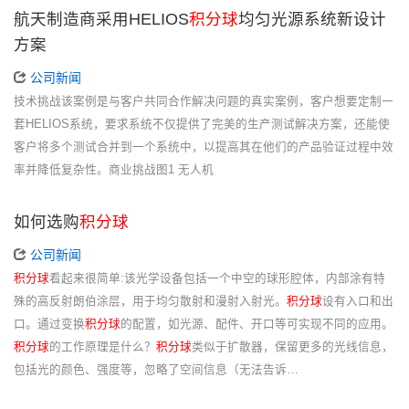
航天制造商采用HELIOS
积分球
均匀光源系统新设计
方案
公司新闻
技术挑战该案例是与客户共同合作解决问题的真实案例，客户想要定制一
套HELIOS系统，要求系统不仅提供了完美的生产测试解决方案，还能使
客户将多个测试合并到一个系统中，以提高其在他们的产品验证过程中效
率并降低复杂性。商业挑战图1 无人机
如何选购
积分球
公司新闻
积分球
看起来很简单:该光学设备包括一个中空的球形腔体，内部涂有特
殊的高反射朗伯涂层，用于均匀散射和漫射入射光。
积分球
设有入口和出
口。通过变换
积分球
的配置，如光源、配件、开口等可实现不同的应用。
积分球
的工作原理是什么？
积分球
类似于扩散器，保留更多的光线信息，
包括光的颜色、强度等，忽略了空间信息（无法告诉…