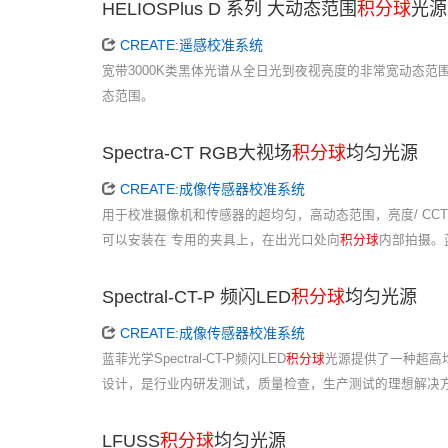
HELIOSPlus D 系列 大动态范围
积分球
光源
CREATE:遥感校准系统
宽带3000K类黑体光谱从全日光到夜视亮度的非常宽动态范围可
态范围。
Spectra-CT RGB大视场
积分球
均匀光源
CREATE:成像传感器校准系统
用于校准摄像机和传感器的超均匀，高动态范围，亮度/ C
可以安装在 专用的夹具上，在出光口处向
积分球
内部拍摄。
Spectral-CT-P 频闪LED
积分球
均匀光源
CREATE:成像传感器校准系统
蓝菲光学Spectral-CT-P频闪LED
积分球
光源提供了一种超高
设计，是行业内研发测试，质量检查，生产测试的理想解决方案。
LFUSS
积分球
均匀光源