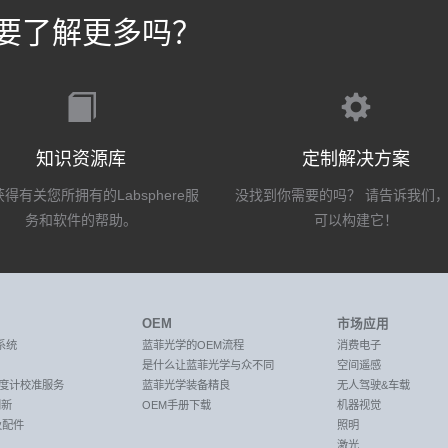
要了解更多吗？
知识资源库
定制解决方案
得有关您所拥有的Labsphere服
没找到你需要的吗？ 请告诉我们
务和软件的帮助。
可以构建它！
OEM
市场应用
系统
蓝菲光学的OEM流程
消费电子
是什么让蓝菲光学与众不同
空间遥感
C光度计校准服务
蓝菲光学装备精良
无人驾驶&车载
创新
OEM手册下载
机器视觉
及配件
照明
激光