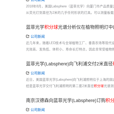
2018年8月，美国Labsphere（蓝菲光学）向厦门市产品
从荧光灯到直径为2米的几乎任何形状的灯具。可以测量板载
蓝菲光学
积分球
光谱分析仪在植物照明灯中
公司新闻
近几年来，随着LED技术与全球植物工厂、垂直农场等现代
光效高、发热低、体积小、寿命长灯特点，因此非常受植物
蓝菲光学(Labsphere)向飞利浦交付2米直径
公司新闻
近日，美国蓝菲光学(Labsphere)向飞利浦照明位于上海的
经是蓝菲光学交付飞利浦照明的第二套2米直径
积分球
光谱测
南京汉德森向蓝菲光学(Labsphere)订购
积
公司新闻