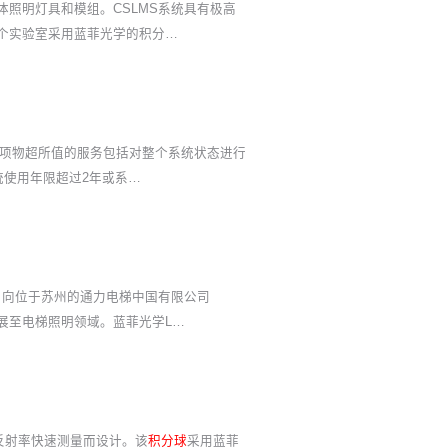
体照明灯具和模组。CSLMS系统具有极高
5个实验室采用蓝菲光学的积分…
项物超所值的服务包括对整个系统状态进行
统使用年限超过2年或系…
日向位于苏州的通力电梯中国有限公司
展至电梯照明领域。蓝菲光学L…
反射率快速测量而设计。该
积分球
采用蓝菲