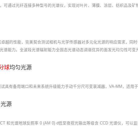
钨灯光源，可通过光纤连接多种型号的光谱仪，实现对叶片、薄膜、涂层、纺织品及
其卓越的性能，完美契合测试相机与光学传感器对多元化光源的响应需求，同时
可调的光谱能力。全波段光谱辐射能力全固态光谱动态调谐优异的面发光均匀性可变
分球
均匀光源
具有备用端口和未来系统升级能力手动千分尺可变衰减器，VA-MM，适用于所有系统角
匀光源
 CCT 和光谱地球反照率 0 (AM 0) d低至夜视光输出等级含 CCD 光谱仪