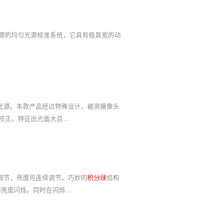
灯为光源的均匀光源校准系统，它具有极其宽的动
形光源。本款产品经过特殊设计，被测摄像头
衡校正。特征出光面大且…
调节，亮度可连续调节。巧妙的
积分球
结构
不同亮度闪烁。同时在闪烁…