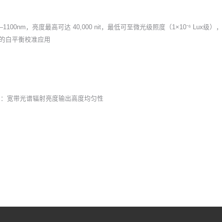
0–1100nm，亮度最高可达 40,000 nit，最低可至微光级照度（1×10⁻⁶ 
下的白平衡校准应用
要特性：宽带光谱辐射亮度输出高度均匀性