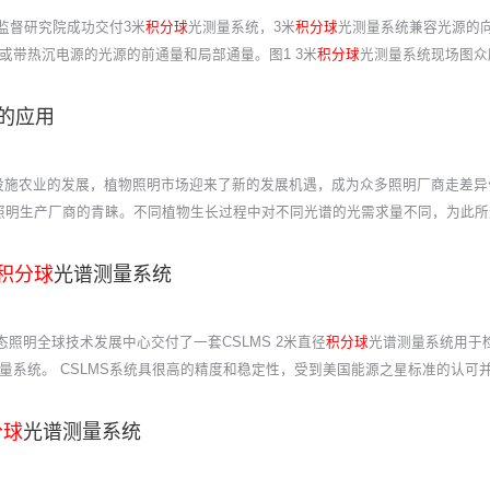
质量监督研究院成功交付3米
积分球
光测量系统，3米
积分球
光测量系统兼容光源的
或带热沉电源的光源的前通量和局部通量。图1 3米
积分球
光测量系统现场图众
的应用
设施农业的发展，植物照明市场迎来了新的发展机遇，成为众多照明厂商走差异化竞
照明生产厂商的青睐。不同植物生长过程中对不同光谱的光需求量不同，为此所
积分球
光谱测量系统
固态照明全球技术发展中心交付了一套CSLMS 2米直径
积分球
光谱测量系统用于
量系统。 CSLMS系统具很高的精度和稳定性，受到美国能源之星标准的认可并
分球
光谱测量系统