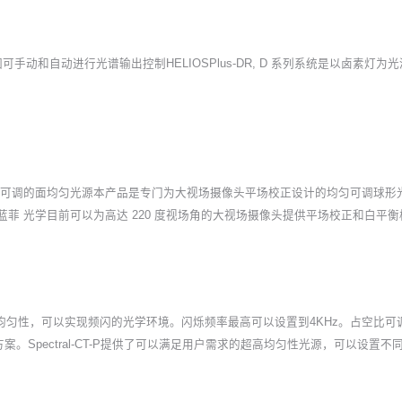
手动和自动进行光谱输出控制HELIOSPlus-DR, D 系列系统是以卤素
CT可调的面均匀光源本产品是专门为大视场摄像头平场校正设计的均匀可调球
蓝菲 光学目前可以为高达 220 度视场角的大视场摄像头提供平场校正和白平
均匀性，可以实现频闪的光学环境。闪烁频率最高可以设置到4KHz。占空比可
Spectral-CT-P提供了可以满足用户需求的超高均匀性光源，可以设置