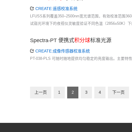
CREATE:遥感校准系统
LFUSS系列覆盖350–2500nm宽光谱范围，有效校准范围36
试弱光环境下的夜视仪灵敏度验证不同色温（2856±50K）
Spectra-PT 便携式
积分球
标准光源
CREATE:成像传感器校准系统
PT-038-PLS 可随时随地提供均匀稳定的亮度输出。主
上一页
1
2
3
4
下一页