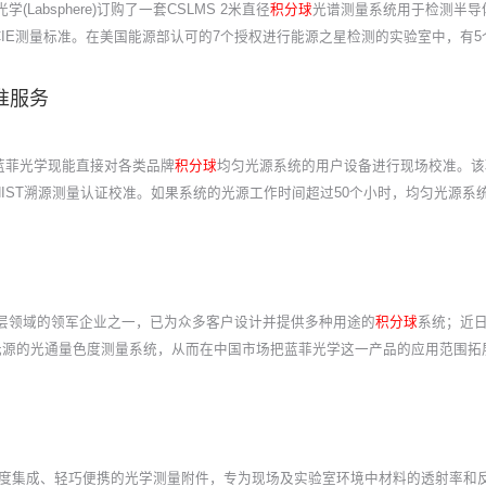
absphere)订购了一套CSLMS 2米直径
积分球
光谱测量系统用于检测半导
IE测量标准。在美国能源部认可的7个授权进行能源之星检测的实验室中，有
准服务
蓝菲光学现能直接对各类品牌
积分球
均匀光源系统的用户设备进行现场校准。该
IST溯源测量认证校准。如果系统的光源工作时间超过50个小时，均匀光源系
反射涂层领域的领军企业之一，已为众多客户设计并提供多种用途的
积分球
系统；近
及光源的光通量色度测量系统，从而在中国市场把蓝菲光学这一产品的应用范围拓
度集成、轻巧便携的光学测量附件，专为现场及实验室环境中材料的透射率和