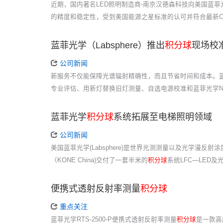
近期，国内著名LED照明制造商-南京汉德森科技向美国蓝菲光学(L
的精度和稳定性，受到美国能源之星标准的认可并符合最新C
蓝菲光学（Labsphere）推出
积分球
现场校
公司新闻
新服务不仅能保障光谱辐射精确性，而且节省时间和成本。
专业评估、用新灯替换旧灯测量、自选电源校准和蓝菲光学N
蓝菲光学
积分球
系统拓展至电梯照明领域
公司新闻
美国蓝菲光学(Labsphere)是世界光测测量以及光学漫
（KONE China)交付了一套半米的
积分球
系统LFC—LED
便携式透射反射率测量
积分球
重点关注
蓝菲光学RTS-2500-P便携式透射反射率测量
积分球
是一款高