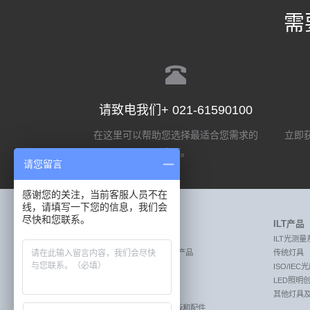
需
请致电我们+ 021-61590100
在这里可以帮助您选择最适合您需求的
立即获
选项。
请您留言
感谢您的关注，当前客服人员不在
线，请填写一下您的信息，我们会
尽快和您联系。
Labsphere产品
ILT产品
MEASURE:激光测量产品
ILT光测量
MEASURE:透射率和反射率测量产品
传统灯具
MEASURE:照明光测量产品
ISO/IE
CREATE:成像传感器校准系统
LED照明
CREATE:遥感校准系统
其他灯具
REFLECT:漫反射目标板，标准板和配件