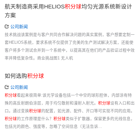
航天制造商采用HELIOS
积分球
均匀光源系统新设计
方案
公司新闻
技术挑战该案例是与客户共同合作解决问题的真实案例，客户想要定制一
套HELIOS系统，要求系统不仅提供了完美的生产测试解决方案，还能使
客户将多个测试合并到一个系统中，以提高其在他们的产品验证过程中效
率并降低复杂性。商业挑战图1 无人机
如何选购
积分球
公司新闻
积分球
看起来很简单:该光学设备包括一个中空的球形腔体，内部涂有特
殊的高反射朗伯涂层，用于均匀散射和漫射入射光。
积分球
设有入口和出
口。通过变换
积分球
的配置，如光源、配件、开口等可实现不同的应用。
积分球
的工作原理是什么？
积分球
类似于扩散器，保留更多的光线信息，
包括光的颜色、强度等，忽略了空间信息（无法告诉…