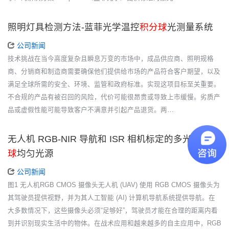
照明灯具检测方法-蓝菲光学温控
积分球
光测量系统
公司新闻
技术挑战在当今高度复杂且瞬息万变的市场中，成品供应商、照明规格
商、分销商和制造商需要确保他们提供给市场的产品符合客户期望，以及
满足全球所需的安全、环境、监管和政府标准。实现这项目标至关重要。
不合规的产品有被召回的风险，代价可能很昂贵或导致上市缓慢。劣质产
品或虚假性能可能导致客户不满意并引起产品退货。两…
无人机 RGB-NIR 导航和 ISR 相机标定的多光谱
积分
球
均匀光源
公司新闻
图1 无人机RGB CMOS 摄像头无人机 (UAV) 使用 RGB CMOS 摄像头为
其驾驶员提供视野，并为其人工智能 (AI) 计算机导航系统提供导航。在
大多数情况下，这些摄像头必须“足够好”，驾驶员才能在合理的距离内看
到并识别现实生活中的物体。在战术应用和越来越多的自主应用中，RGB