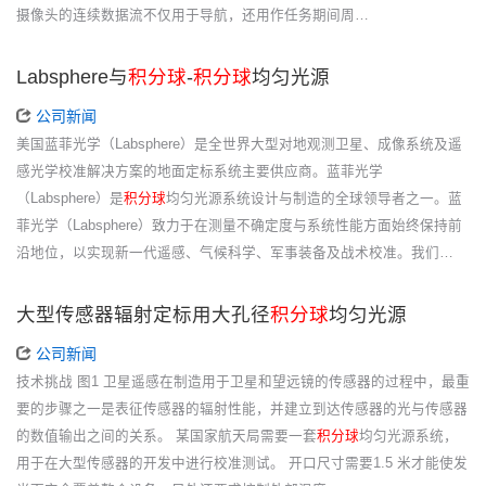
摄像头的连续数据流不仅用于导航，还用作任务期间周…
Labsphere与
积分球
-
积分球
均匀光源
公司新闻
美国蓝菲光学（Labsphere）是全世界大型对地观测卫星、成像系统及遥
感光学校准解决方案的地面定标系统主要供应商。蓝菲光学
（Labsphere）是
积分球
均匀光源系统设计与制造的全球领导者之一。蓝
菲光学（Labsphere）致力于在测量不确定度与系统性能方面始终保持前
沿地位，以实现新一代遥感、气候科学、军事装备及战术校准。我们…
大型传感器辐射定标用大孔径
积分球
均匀光源
公司新闻
技术挑战 图1 卫星遥感在制造用于卫星和望远镜的传感器的过程中，最重
要的步骤之一是表征传感器的辐射性能，并建立到达传感器的光与传感器
的数值输出之间的关系。 某国家航天局需要一套
积分球
均匀光源系统，
用于在大型传感器的开发中进行校准测试。 开口尺寸需要1.5 米才能使发