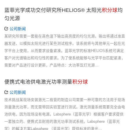
蓝菲光学成功交付研究所HELIOS® 太阳光
积分球
均
匀光源
公司新闻
某研究所需要一套能在高色温下输出高亮度的均匀光源。输出将通过准直
器发送，以模拟太阳光进行某些测试程序。该系统将与其他单元一起在光
学平台上使用，从而要求设备紧凑。蓝菲光学的标准HELIOS系统可满足
客户对光谱输出和均匀性的要求。为了使系统能够与光学平台匹配紧凑，
需要对产品进行设计更新，产品特点：大功率氙灯光源…
便携式电池供电激光功率测量
积分球
公司新闻
技术挑战某现场安装激光二极管的制造公司需要一种可靠的方法用于现场
测量激光功率，而无需带回实验室进行测试。激光测量系统需要完全由电
池供电，因为现场没有电源。Labsphere（蓝菲光学）根据客户要求提供
一套独立的、便携式且耐用的激光功率测试系统。Labsphere（蓝菲光
学）的解决方案Labsphere （蓝菲光学）提供标准的激光…