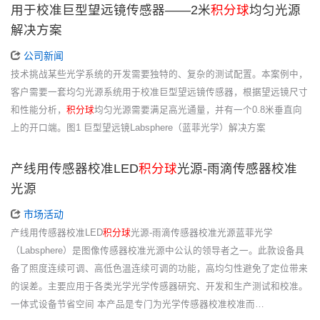
用于校准巨型望远镜传感器——2米
积分球
均匀光源
解决方案
公司新闻
技术挑战某些光学系统的开发需要独特的、复杂的测试配置。本案例中，
客户需要一套均匀光源系统用于校准巨型望远镜传感器，根据望远镜尺寸
和性能分析，
积分球
均匀光源需要满足高光通量，并有一个0.8米垂直向
上的开口端。图1 巨型望远镜Labsphere（蓝菲光学）解决方案
产线用传感器校准LED
积分球
光源-雨滴传感器校准
光源
市场活动
产线用传感器校准LED
积分球
光源-雨滴传感器校准光源蓝菲光学
（Labsphere）是图像传感器校准光源中公认的领导者之一。此款设备具
备了照度连续可调、高低色温连续可调的功能，高均匀性避免了定位带来
的误差。主要应用于各类光学光学传感器研究、开发和生产测试和校准。
一体式设备节省空间 本产品是专门为光学传感器校准校准而…