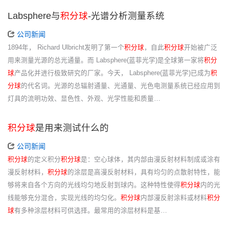
Labsphere与
积分球
-光谱分析测量系统
公司新闻
1894年， Richard Ulbricht发明了第一个
积分球
，自此
积分球
开始被广泛
用来测量光源的总光通量。而 Labsphere(蓝菲光学)是全球第一家将
积分
球
产品化并进行极致研究的厂家。今天， Labsphere(蓝菲光学)已成为
积
分球
的代名词。光源的总辐射通量、光通量、光色电测量系统已经应用到
灯具的流明功效、显色性、外观、光学性能和质量…
积分球
是用来测试什么的
公司新闻
积分球
的定义积分
积分球
是：空心球体，其内部由漫反射材料制成或涂有
漫反射材料，
积分球
的涂层是高漫反射材料，具有均匀的点散射特性，能
够将来自各个方向的光线均匀地反射到球内。这种特性使得
积分球
内的光
线能够充分混合，实现光线的均匀化。
积分球
内部漫反射涂料或材料
积分
球
有多种涂层材料可供选择。最常用的涂层材料是基…