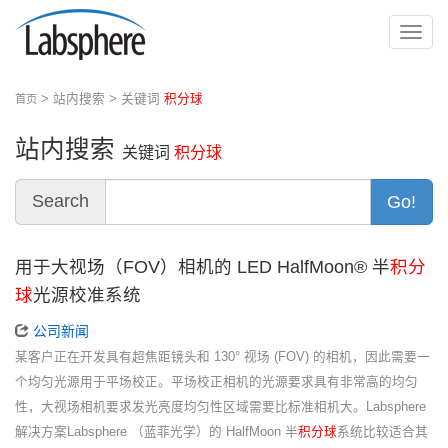
切
换
导
> 站内搜索 > 关键词
积分球
首页
航
站内搜索
关键词
积分球
Search
Go!
用于大视场（FOV）相机的 LED HalfMoon® 半
积分
球
光源校准系统
公司新闻
某客户正在开发具有超焦距镜头和 130° 视场 (FOV) 的相机，因此需要一
个均匀光源用于平场校正。平场校正相机的光源要求具有非常高的均匀
性，大视场相机要求发光亮度均匀性区域需要比标准相机大。Labsphere
解决方案Labsphere （蓝菲光学）的 HalfMoon 半
积分球
系统比较适合其