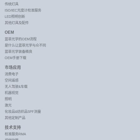
传统灯具
ISO/IEC光度计校准服务
LED照明创新
其他灯具及配件
OEM
蓝菲光学的OEM流程
是什么让蓝菲光学与众不同
蓝菲光学装备精良
OEM手册下载
市场应用
消费电子
空间遥感
无人驾驶&车载
机器视觉
照明
激光
化妆品&纺织品SPF测量
其他定制产品
技术支持
校准服务RMA