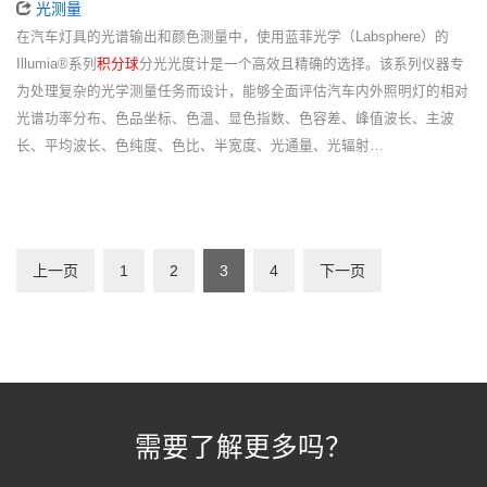
光测量
在汽车灯具的光谱输出和颜色测量中，使用蓝菲光学（Labsphere）的
Illumia®系列
积分球
分光光度计是一个高效且精确的选择。该系列仪器专
为处理复杂的光学测量任务而设计，能够全面评估汽车内外照明灯的相对
光谱功率分布、色品坐标、色温、显色指数、色容差、峰值波长、主波
长、平均波长、色纯度、色比、半宽度、光通量、光辐射…
上一页
1
2
3
4
下一页
需要了解更多吗？