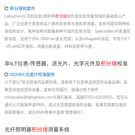
积分球和套件
Labsphere公司的反射/透射率
积分球
组件是反射测量领域的基础核心产
品，广泛适用于各类样品介质的反射率与透射率测量。该系列提供两种标
准结构设计，每种结构均配备两种可选的反射涂层：Spectraflect®高漫反
射涂层，适用于250–2500 nm波长范围；以及Infragold®涂层，专用于0.7
–20 μm红外波段。测量功能涵盖：材料反射率与透…
非ILT仪表-传感器、滤光片、光学元件及
积分球
校准
ISO/IEC光度计校准服务
以下是ILT常见校准的品牌列表。请使用下拉菜单选择您的设备品牌。如
果您未找到您的设备，或有任何疑问，请通过电子邮件
chinasales@labsphere.com与我们联系，或拨打021-61519015。您可以
通过上方链接申请RMA，或点击您需要校准的设备。如果您需要在服务
前获取报价，请在RMA表格中选择“需要报价”。
光纤照明器
积分球
测量系统