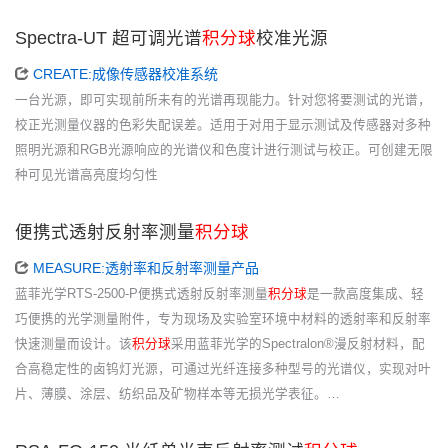
Spectra-UT 超可调光谱
积分球
校准光源
CREATE:成像传感器校准系统
一台光源，即可实现前所未有的光谱再现能力。针对您将要测试的光谱，
校正光测量仪器的色彩失配误差。适用于对用于显示测试及传感器对多种
照明光源和RGB光源响应的光谱仪和色度计进行测试与校正。可创建无限
种可见光谱高亮度均匀性
便携式透射反射率测量
积分球
MEASURE:透射率和反射率测量产品
蓝菲光学RTS-2500-P便携式透射反射率测量
积分球
是一款高度集成、轻
巧便携的光学测量附件，专为现场及实验室环境中材料的透射率和反射率
快速测量而设计。该
积分球
采用蓝菲光学的Spectralon®漫反射材料，配
合高稳定性的卤钨灯光源，可通过光纤连接多种型号的光谱仪，实现对叶
片、薄膜、涂层、纺织品及矿物样本等无损光学表征。…