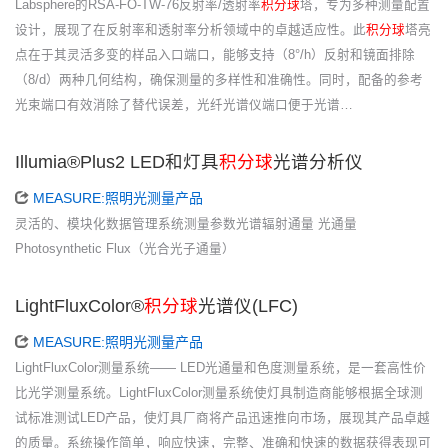
Labsphere的RSA-FO-TW-76反射率/透射率
积分球
塔，专为多种测量配置
设计，展现了在反射率和透射率分析领域中的卓越适应性。此
积分球
塔亮
点在于其灵活多变的样品入口端口，能够支持（8°/h）反射和镜面排除
（8/d）两种几何结构，确保测量的多样性和准确性。同时，配备的参考
光束端口有效消除了替代误差，光纤光谱仪端口便于光谱…
Illumia®Plus2 LED和灯具
积分球
光谱分析仪
MEASURE:照明光测量产品
灵活的、模块化数据管理系统测量参数光谱辐射通量 光通量
Photosynthetic Flux（光合光子通量）
LightFluxColor®
积分球
光谱仪(LFC)
MEASURE:照明光测量产品
LightFluxColor测量系统—— LED光通量和色度测量系统，是一套高性价
比光学测量系统。LightFluxColor测量系统使灯具制造商能够根据全球测
试标准测试LED产品，使灯具厂商将产品迅速推向市场，展现其产品卓越
的质量。系统操作简单，响应快速，完整、准确和快速的数据获得表现可