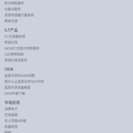
积分球和套件
仪器与配件
其他传感器计量系统
黑体光源
ILT产品
ILT光测量系统
传统灯具
ISO/IEC光度计校准服务
LED照明创新
其他灯具及配件
OEM
蓝菲光学的OEM流程
是什么让蓝菲光学与众不同
蓝菲光学装备精良
OEM手册下载
市场应用
消费电子
空间遥感
无人驾驶&车载
机器视觉
照明