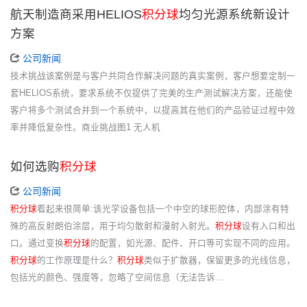
航天制造商采用HELIOS
积分球
均匀光源系统新设计
方案
公司新闻
技术挑战该案例是与客户共同合作解决问题的真实案例，客户想要定制一
套HELIOS系统，要求系统不仅提供了完美的生产测试解决方案，还能使
客户将多个测试合并到一个系统中，以提高其在他们的产品验证过程中效
率并降低复杂性。商业挑战图1 无人机
如何选购
积分球
公司新闻
积分球
看起来很简单:该光学设备包括一个中空的球形腔体，内部涂有特
殊的高反射朗伯涂层，用于均匀散射和漫射入射光。
积分球
设有入口和出
口。通过变换
积分球
的配置，如光源、配件、开口等可实现不同的应用。
积分球
的工作原理是什么？
积分球
类似于扩散器，保留更多的光线信息，
包括光的颜色、强度等，忽略了空间信息（无法告诉…