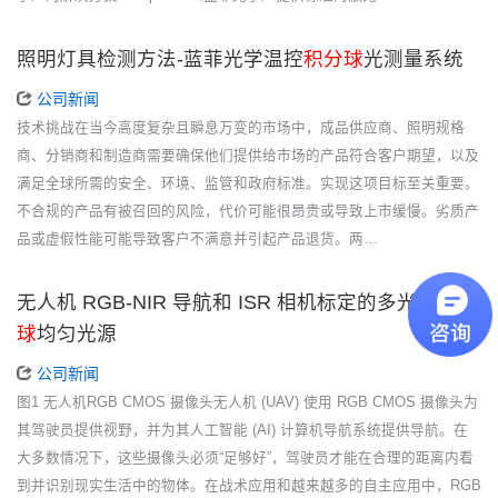
照明灯具检测方法-蓝菲光学温控
积分球
光测量系统
公司新闻
技术挑战在当今高度复杂且瞬息万变的市场中，成品供应商、照明规格
商、分销商和制造商需要确保他们提供给市场的产品符合客户期望，以及
满足全球所需的安全、环境、监管和政府标准。实现这项目标至关重要。
不合规的产品有被召回的风险，代价可能很昂贵或导致上市缓慢。劣质产
品或虚假性能可能导致客户不满意并引起产品退货。两…
无人机 RGB-NIR 导航和 ISR 相机标定的多光谱
积分
球
均匀光源
公司新闻
图1 无人机RGB CMOS 摄像头无人机 (UAV) 使用 RGB CMOS 摄像头为
其驾驶员提供视野，并为其人工智能 (AI) 计算机导航系统提供导航。在
大多数情况下，这些摄像头必须“足够好”，驾驶员才能在合理的距离内看
到并识别现实生活中的物体。在战术应用和越来越多的自主应用中，RGB