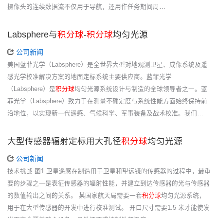
摄像头的连续数据流不仅用于导航，还用作任务期间周…
Labsphere与
积分球
-
积分球
均匀光源
公司新闻
美国蓝菲光学（Labsphere）是全世界大型对地观测卫星、成像系统及遥
感光学校准解决方案的地面定标系统主要供应商。蓝菲光学
（Labsphere）是
积分球
均匀光源系统设计与制造的全球领导者之一。蓝
菲光学（Labsphere）致力于在测量不确定度与系统性能方面始终保持前
沿地位，以实现新一代遥感、气候科学、军事装备及战术校准。我们…
大型传感器辐射定标用大孔径
积分球
均匀光源
公司新闻
技术挑战 图1 卫星遥感在制造用于卫星和望远镜的传感器的过程中，最重
要的步骤之一是表征传感器的辐射性能，并建立到达传感器的光与传感器
的数值输出之间的关系。 某国家航天局需要一套
积分球
均匀光源系统，
用于在大型传感器的开发中进行校准测试。 开口尺寸需要1.5 米才能使发