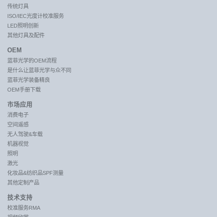
传统灯具
ISO/IEC光度计校准服务
LED照明创新
其他灯具及配件
OEM
蓝菲光学的OEM流程
是什么让蓝菲光学与众不同
蓝菲光学装备精良
OEM手册下载
市场应用
消费电子
空间遥感
无人驾驶&车载
机器视觉
照明
激光
化妆品&纺织品SPF测量
其他定制产品
技术支持
校准服务RMA