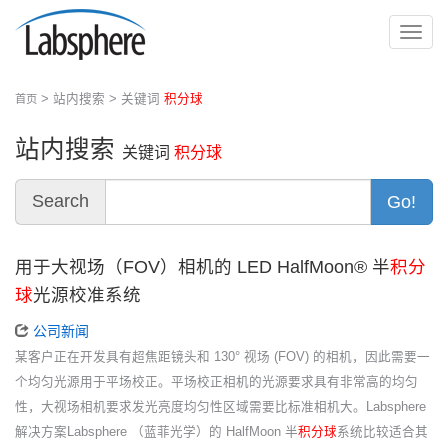
切
换
导
> 站内搜索 > 关键词
积分球
首页
航
站内搜索
关键词
积分球
Search
Go!
用于大视场（FOV）相机的 LED HalfMoon® 半
积分
球
光源校准系统
公司新闻
某客户正在开发具有超焦距镜头和 130° 视场 (FOV) 的相机，因此需要一
个均匀光源用于平场校正。平场校正相机的光源要求具有非常高的均匀
性，大视场相机要求发光亮度均匀性区域需要比标准相机大。Labsphere
解决方案Labsphere （蓝菲光学）的 HalfMoon 半
积分球
系统比较适合其