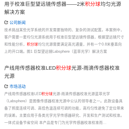
用于校准巨型望远镜传感器——2米
积分球
均匀光源
解决方案
公司新闻
技术挑战某些光学系统的开发需要独特的、复杂的测试配置。本案例中，
客户需要一套均匀光源系统用于校准巨型望远镜传感器，根据望远镜尺寸
和性能分析，
积分球
均匀光源需要满足高光通量，并有一个0.8米垂直向
上的开口端。图1 巨型望远镜Labsphere（蓝菲光学）解决方案
产线用传感器校准LED
积分球
光源-雨滴传感器校准
光源
市场活动
产线用传感器校准LED
积分球
光源-雨滴传感器校准光源蓝菲光学
（Labsphere）是图像传感器校准光源中公认的领导者之一。此款设备具
备了照度连续可调、高低色温连续可调的功能，高均匀性避免了定位带来
的误差。主要应用于各类光学光学传感器研究、开发和生产测试和校准。
一体式设备节省空间 本产品是专门为光学传感器校准校准而…