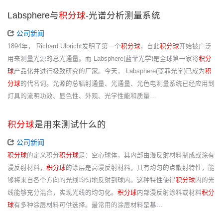
Labsphere与
积分球
-光谱分析测量系统
公司新闻
1894年， Richard Ulbricht发明了第一个
积分球
，自此
积分球
开始被广泛
用来测量光源的总光通量。而 Labsphere(蓝菲光学)是全球第一家将
积分
球
产品化并进行极致研究的厂家。今天， Labsphere(蓝菲光学)已成为
积
分球
的代名词。光源的总辐射通量、光通量、光色电测量系统已经应用到
灯具的流明功效、显色性、外观、光学性能和质量…
积分球
是用来测试什么的
公司新闻
积分球
的定义积分
积分球
是：空心球体，其内部由漫反射材料制成或涂有
漫反射材料，
积分球
的涂层是高漫反射材料，具有均匀的点散射特性，能
够将来自各个方向的光线均匀地反射到球内。这种特性使得
积分球
内的光
线能够充分混合，实现光线的均匀化。
积分球
内部漫反射涂料或材料
积分
球
有多种涂层材料可供选择。最常用的涂层材料是基…