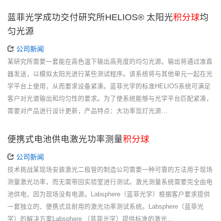
蓝菲光学成功交付研究所HELIOS® 太阳光
积分球
均
匀光源
公司新闻
某研究所需要一套能在高色温下输出高亮度的均匀光源。输出将通过准直
器发送，以模拟太阳光进行某些测试程序。该系统将与其他单元一起在光
学平台上使用，从而要求设备紧凑。蓝菲光学的标准HELIOS系统可满足
客户对光谱输出和均匀性的要求。为了使系统能够与光学平台匹配紧凑，
需要对产品进行设计更新，产品特点：大功率氙灯光源…
便携式电池供电激光功率测量
积分球
公司新闻
技术挑战某现场安装激光二极管的制造公司需要一种可靠的方法用于现场
测量激光功率，而无需带回实验室进行测试。激光测量系统需要完全由电
池供电，因为现场没有电源。Labsphere（蓝菲光学）根据客户要求提供
一套独立的、便携式且耐用的激光功率测试系统。Labsphere（蓝菲光
学）的解决方案Labsphere （蓝菲光学）提供标准的激光…