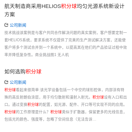
航天制造商采用HELIOS
积分球
均匀光源系统新设计
方案
公司新闻
技术挑战该案例是与客户共同合作解决问题的真实案例，客户想要定制一
套HELIOS系统，要求系统不仅提供了完美的生产测试解决方案，还能使
客户将多个测试合并到一个系统中，以提高其在他们的产品验证过程中效
率并降低复杂性。商业挑战图1 无人机
如何选购
积分球
公司新闻
积分球
看起来很简单:该光学设备包括一个中空的球形腔体，内部涂有特
殊的高反射朗伯涂层，用于均匀散射和漫射入射光。
积分球
设有入口和出
口。通过变换
积分球
的配置，如光源、配件、开口等可实现不同的应用。
积分球
的工作原理是什么？
积分球
类似于扩散器，保留更多的光线信息，
包括光的颜色、强度等，忽略了空间信息（无法告诉…