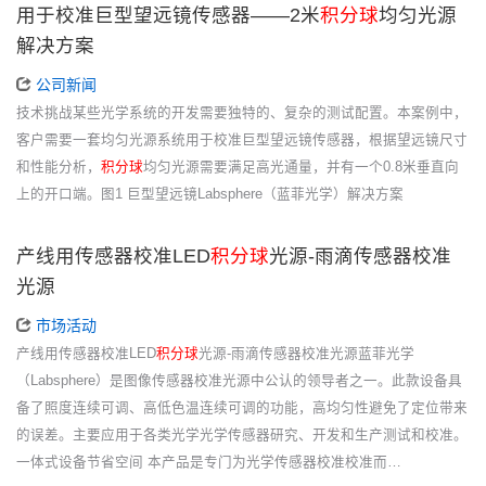
用于校准巨型望远镜传感器——2米
积分球
均匀光源
解决方案
公司新闻
技术挑战某些光学系统的开发需要独特的、复杂的测试配置。本案例中，
客户需要一套均匀光源系统用于校准巨型望远镜传感器，根据望远镜尺寸
和性能分析，
积分球
均匀光源需要满足高光通量，并有一个0.8米垂直向
上的开口端。图1 巨型望远镜Labsphere（蓝菲光学）解决方案
产线用传感器校准LED
积分球
光源-雨滴传感器校准
光源
市场活动
产线用传感器校准LED
积分球
光源-雨滴传感器校准光源蓝菲光学
（Labsphere）是图像传感器校准光源中公认的领导者之一。此款设备具
备了照度连续可调、高低色温连续可调的功能，高均匀性避免了定位带来
的误差。主要应用于各类光学光学传感器研究、开发和生产测试和校准。
一体式设备节省空间 本产品是专门为光学传感器校准校准而…