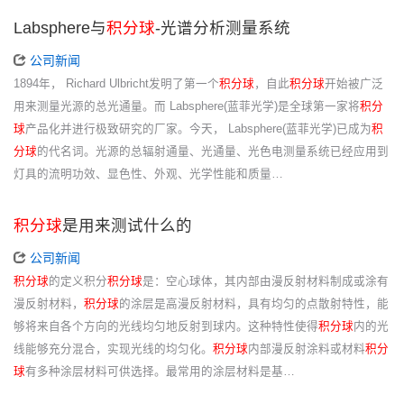
Labsphere与
积分球
-光谱分析测量系统
公司新闻
1894年， Richard Ulbricht发明了第一个
积分球
，自此
积分球
开始被广泛
用来测量光源的总光通量。而 Labsphere(蓝菲光学)是全球第一家将
积分
球
产品化并进行极致研究的厂家。今天， Labsphere(蓝菲光学)已成为
积
分球
的代名词。光源的总辐射通量、光通量、光色电测量系统已经应用到
灯具的流明功效、显色性、外观、光学性能和质量…
积分球
是用来测试什么的
公司新闻
积分球
的定义积分
积分球
是：空心球体，其内部由漫反射材料制成或涂有
漫反射材料，
积分球
的涂层是高漫反射材料，具有均匀的点散射特性，能
够将来自各个方向的光线均匀地反射到球内。这种特性使得
积分球
内的光
线能够充分混合，实现光线的均匀化。
积分球
内部漫反射涂料或材料
积分
球
有多种涂层材料可供选择。最常用的涂层材料是基…