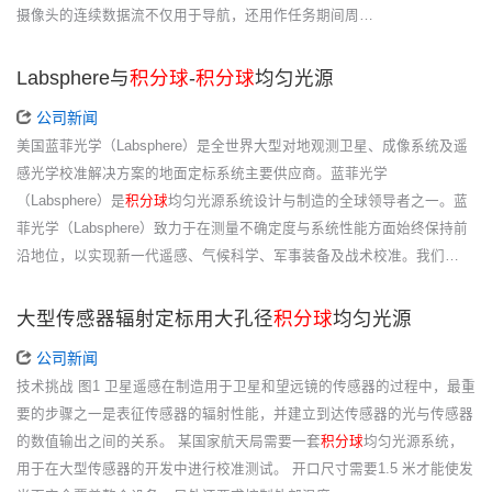
摄像头的连续数据流不仅用于导航，还用作任务期间周…
Labsphere与
积分球
-
积分球
均匀光源
公司新闻
美国蓝菲光学（Labsphere）是全世界大型对地观测卫星、成像系统及遥
感光学校准解决方案的地面定标系统主要供应商。蓝菲光学
（Labsphere）是
积分球
均匀光源系统设计与制造的全球领导者之一。蓝
菲光学（Labsphere）致力于在测量不确定度与系统性能方面始终保持前
沿地位，以实现新一代遥感、气候科学、军事装备及战术校准。我们…
大型传感器辐射定标用大孔径
积分球
均匀光源
公司新闻
技术挑战 图1 卫星遥感在制造用于卫星和望远镜的传感器的过程中，最重
要的步骤之一是表征传感器的辐射性能，并建立到达传感器的光与传感器
的数值输出之间的关系。 某国家航天局需要一套
积分球
均匀光源系统，
用于在大型传感器的开发中进行校准测试。 开口尺寸需要1.5 米才能使发