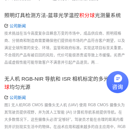
照明灯具检测方法-蓝菲光学温控
积分球
光测量系统
公司新闻
技术挑战在当今高度复杂且瞬息万变的市场中，成品供应商、照明规格
商、分销商和制造商需要确保他们提供给市场的产品符合客户期望，以及
满足全球所需的安全、环境、监管和政府标准。实现这项目标至关重要。
不合规的产品有被召回的风险，代价可能很昂贵或导致上市缓慢。劣质产
品或虚假性能可能导致客户不满意并引起产品退货。两…
无人机 RGB-NIR 导航和 ISR 相机标定的多光谱
积分
球
均匀光源
公司新闻
图1 无人机RGB CMOS 摄像头无人机 (UAV) 使用 RGB CMOS 摄像头为
其驾驶员提供视野，并为其人工智能 (AI) 计算机导航系统提供导航。在
大多数情况下，这些摄像头必须“足够好”，驾驶员才能在合理的距离内看
到并识别现实生活中的物体。在战术应用和越来越多的自主应用中，RGB