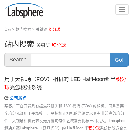
切
换
导
> 站内搜索 > 关键词
积分球
首页
航
站内搜索
关键词
积分球
Search
Go!
用于大视场（FOV）相机的 LED HalfMoon® 半
积分
球
光源校准系统
公司新闻
某客户正在开发具有超焦距镜头和 130° 视场 (FOV) 的相机，因此需要一
个均匀光源用于平场校正。平场校正相机的光源要求具有非常高的均匀
性，大视场相机要求发光亮度均匀性区域需要比标准相机大。Labsphere
解决方案Labsphere （蓝菲光学）的 HalfMoon 半
积分球
系统比较适合其