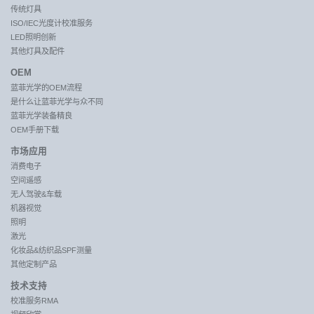
传统灯具
ISO/IEC光度计校准服务
LED照明创新
其他灯具及配件
OEM
蓝菲光学的OEM流程
是什么让蓝菲光学与众不同
蓝菲光学装备精良
OEM手册下载
市场应用
消费电子
空间遥感
无人驾驶&车载
机器视觉
照明
激光
化妆品&纺织品SPF测量
其他定制产品
技术支持
校准服务RMA