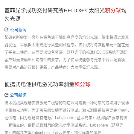
蓝菲光学成功交付研究所HELIOS® 太阳光
积分球
均
匀光源
公司新闻
某研究所需要一套能在高色温下输出高亮度的均匀光源。输出将通过准直
器发送，以模拟太阳光进行某些测试程序。该系统将与其他单元一起在光
学平台上使用，从而要求设备紧凑。蓝菲光学的标准HELIOS系统可满足
客户对光谱输出和均匀性的要求。为了使系统能够与光学平台匹配紧凑，
需要对产品进行设计更新，产品特点：大功率氙灯光源…
便携式电池供电激光功率测量
积分球
公司新闻
技术挑战某现场安装激光二极管的制造公司需要一种可靠的方法用于现场
测量激光功率，而无需带回实验室进行测试。激光测量系统需要完全由电
池供电，因为现场没有电源。Labsphere（蓝菲光学）根据客户要求提供
一套独立的、便携式且耐用的激光功率测试系统。Labsphere（蓝菲光
学）的解决方案Labsphere （蓝菲光学）提供标准的激光…